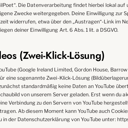
Poet“. Die Datenverarbeitung findet hierbei lokal auf
eigene Zwecke weitergegeben. Deine Einwilligung zur 
eit widerrufen, etwa über den „Austragen“-Link im Ne
gen deiner Einwilligung Art. 6 Abs. 1 lit. a DSGVO.
eos (Zwei-Klick-Lösung)
uTube (Google Ireland Limited, Gordon House, Barrow S
für eine sogenannte Zwei-Klick-Lösung (Bildüberlageru
 zunächst standardmäßig keine Daten an YouTube über
rschaubild von unserem Server geladen. Erst wenn du akt
ss eine Verbindung zu den Servern von YouTube hergestel
ertragen. Ab diesem Moment kann YouTube auch Cookie
in der Datenschutzerklärung von YouTube unter: https: